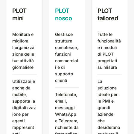
PLOT
PLOT
PLOT
mini
nosco
tailored
Monitora e
Gestisce
Tutte le
migliora
strutture
funzionalità
l'organizza
complesse,
e i moduli
zione delle
funzioni
di PLOT
tue attività
commercial
progettati
giornaliere
i e di
su misura
supporto
clienti
Utilizzabile
La
anche da
soluzione
mobile,
Telefonate,
ideale per
supporta la
email,
le PMI e
digitalizzaz
messaggi
grandi
ione per
WhatsApp
aziende
agenti
e Telegram,
che
rappresent
richieste da
desiderano
anti,
form online,
evolvere il