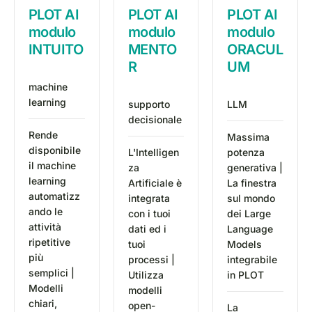
PLOT AI
PLOT AI
PLOT AI
modulo
modulo
modulo
INTUITO
MENTO
ORACUL
R
UM
machine
learning
supporto
LLM
decisionale
Rende
Massima
disponibile
L'Intelligen
potenza
il machine
za
generativa |
learning
Artificiale è
La finestra
automatizz
integrata
sul mondo
ando le
con i tuoi
dei Large
attività
dati ed i
Language
ripetitive
tuoi
Models
più
processi |
integrabile
semplici |
Utilizza
in PLOT
Modelli
modelli
chiari,
open-
La