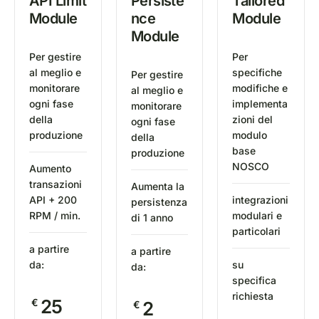
API Limit
Persiste
Tailored
Module
nce
Module
Module
Per gestire
Per
al meglio e
specifiche
Per gestire
monitorare
modifiche e
al meglio e
ogni fase
implementa
monitorare
della
zioni del
ogni fase
produzione
modulo
della
base
produzione
NOSCO
Aumento
transazioni
Aumenta la
API + 200
integrazioni
persistenza
RPM / min.
modulari e
di 1 anno
particolari
a partire
a partire
da:
su
da:
specifica
richiesta
25
€
2
€