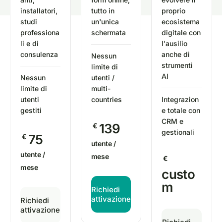
installatori,
tutto in
proprio
studi
un'unica
ecosistema
professiona
schermata
digitale con
li e di
l'ausilio
consulenza
anche di
Nessun
strumenti
limite di
AI
Nessun
utenti /
limite di
multi-
utenti
countries
Integrazion
gestiti
e totale con
CRM e
139
€
gestionali
75
€
utente /
utente /
mese
€
mese
custo
m
Richiedi
attivazione
Richiedi
attivazione