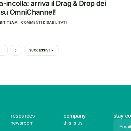
-incolla: arriva il Drag & Drop dei
i su OmniChannel!
BIT TEAM
COMMENTI DISABILITATI
…
5
SUCCESSIVI
resources
company
stay c
newsroom
this is us
Emai