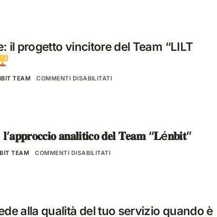
 il progetto vincitore del Team “LILT
NBIT TEAM
COMMENTI DISABILITATI
’𝐚𝐩𝐩𝐫𝐨𝐜𝐜𝐢𝐨 𝐚𝐧𝐚𝐥𝐢𝐭𝐢𝐜𝐨 𝐝𝐞𝐥 𝐓𝐞𝐚𝐦 “𝐋é𝐧𝐛𝐢𝐭”
BIT TEAM
COMMENTI DISABILITATI
de alla qualità del tuo servizio quando è