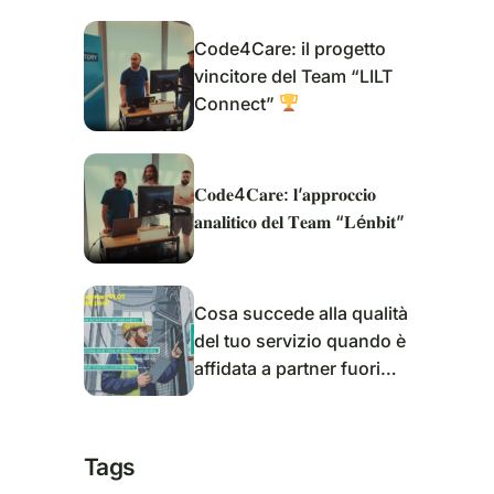
Code4Care: il progetto
vincitore del Team “LILT
Connect”
𝐂𝐨𝐝𝐞4𝐂𝐚𝐫𝐞: 𝐥’𝐚𝐩𝐩𝐫𝐨𝐜𝐜𝐢𝐨
𝐚𝐧𝐚𝐥𝐢𝐭𝐢𝐜𝐨 𝐝𝐞𝐥 𝐓𝐞𝐚𝐦 “𝐋é𝐧𝐛𝐢𝐭”
Cosa succede alla qualità
del tuo servizio quando è
affidata a partner fuori
dalle mura della tua
azienda?
Tags