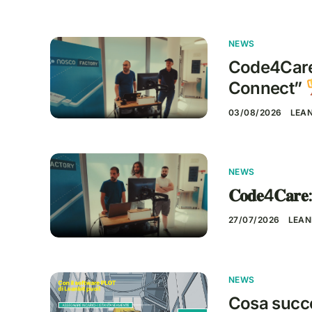
NEWS
Code4Care:
Connect”
03/08/2026
LEA
NEWS
𝐂𝐨𝐝𝐞4𝐂𝐚𝐫𝐞: 
27/07/2026
LEAN
NEWS
Cosa succe