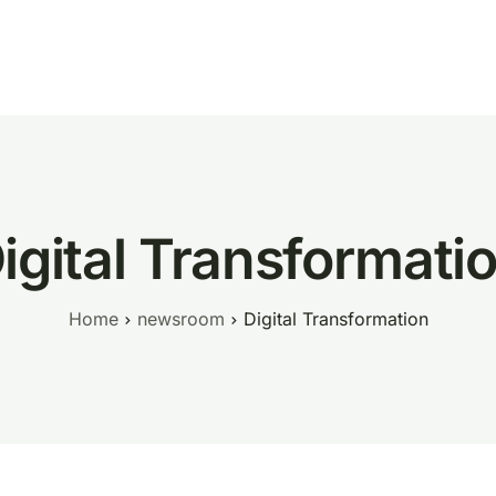
prodotti
PLOT AI
prezzi
azienda
manifesto
newsro
igital Transformati
Home
newsroom
Digital Transformation