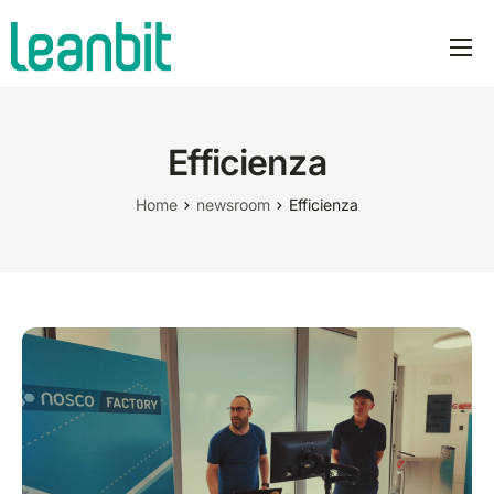
prodotti
PLOT AI
Efficienza
prezzi
Home
newsroom
Efficienza
azienda
manifesto
newsroom
italiano