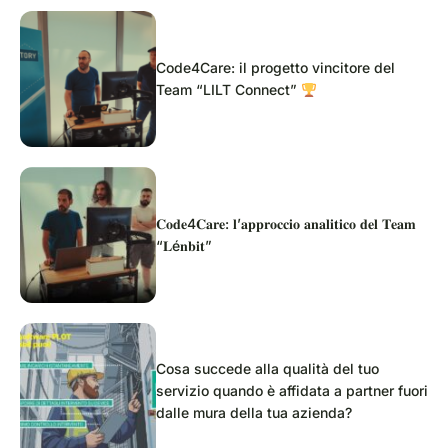
Code4Care: il progetto vincitore del
Team “LILT Connect”
𝐂𝐨𝐝𝐞4𝐂𝐚𝐫𝐞: 𝐥’𝐚𝐩𝐩𝐫𝐨𝐜𝐜𝐢𝐨 𝐚𝐧𝐚𝐥𝐢𝐭𝐢𝐜𝐨 𝐝𝐞𝐥 𝐓𝐞𝐚𝐦
“𝐋é𝐧𝐛𝐢𝐭”
Cosa succede alla qualità del tuo
servizio quando è affidata a partner fuori
dalle mura della tua azienda?