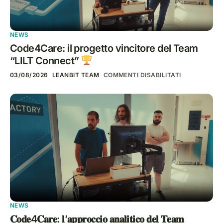
NEWS
Code4Care: il progetto vincitore del Team
“LILT Connect”
03/08/2026
LEANBIT TEAM
COMMENTI DISABILITATI
NEWS
𝐂𝐨𝐝𝐞4𝐂𝐚𝐫𝐞: 𝐥’𝐚𝐩𝐩𝐫𝐨𝐜𝐜𝐢𝐨 𝐚𝐧𝐚𝐥𝐢𝐭𝐢𝐜𝐨 𝐝𝐞𝐥 𝐓𝐞𝐚𝐦