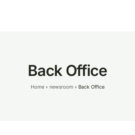
prodotti
PLOT AI
prezzi
azienda
manifesto
newsro
Back Office
Home
newsroom
Back Office