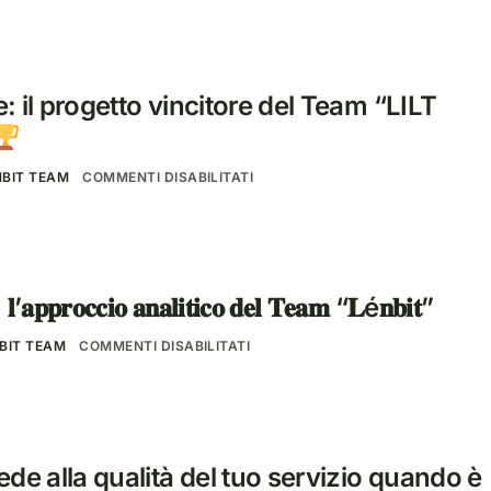
 il progetto vincitore del Team “LILT
NBIT TEAM
COMMENTI DISABILITATI
’𝐚𝐩𝐩𝐫𝐨𝐜𝐜𝐢𝐨 𝐚𝐧𝐚𝐥𝐢𝐭𝐢𝐜𝐨 𝐝𝐞𝐥 𝐓𝐞𝐚𝐦 “𝐋é𝐧𝐛𝐢𝐭”
BIT TEAM
COMMENTI DISABILITATI
de alla qualità del tuo servizio quando è