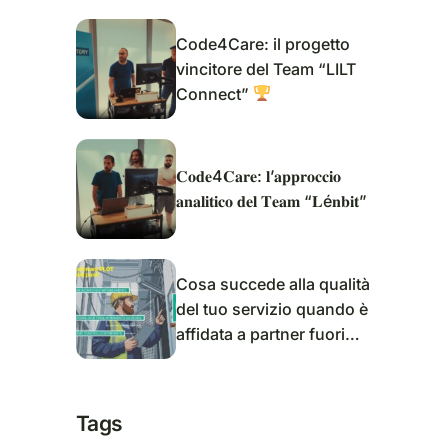
Code4Care: il progetto
vincitore del Team “LILT
Connect”
𝐂𝐨𝐝𝐞4𝐂𝐚𝐫𝐞: 𝐥’𝐚𝐩𝐩𝐫𝐨𝐜𝐜𝐢𝐨
𝐚𝐧𝐚𝐥𝐢𝐭𝐢𝐜𝐨 𝐝𝐞𝐥 𝐓𝐞𝐚𝐦 “𝐋é𝐧𝐛𝐢𝐭”
Cosa succede alla qualità
del tuo servizio quando è
affidata a partner fuori
dalle mura della tua
azienda?
Tags