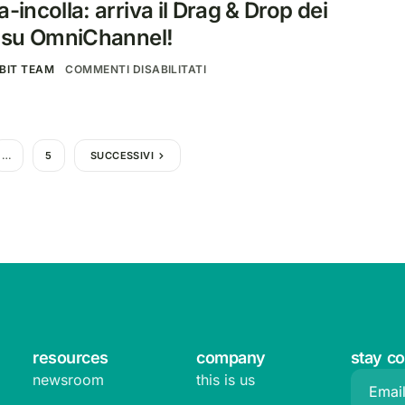
-incolla: arriva il Drag & Drop dei
i su OmniChannel!
BIT TEAM
COMMENTI DISABILITATI
…
5
SUCCESSIVI
resources
company
stay c
newsroom
this is us
Emai