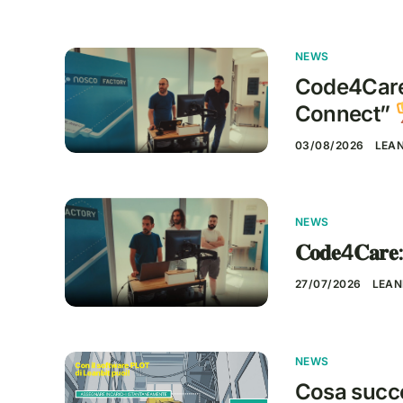
NEWS
Code4Care:
Connect”
03/08/2026
LEA
NEWS
𝐂𝐨𝐝𝐞4𝐂𝐚𝐫𝐞: 
27/07/2026
LEAN
NEWS
Cosa succe