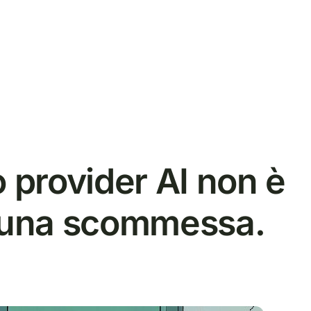
prodotti
PLOT AI
prezzi
azienda
manifesto
newsro
o provider AI non è
È una scommessa.