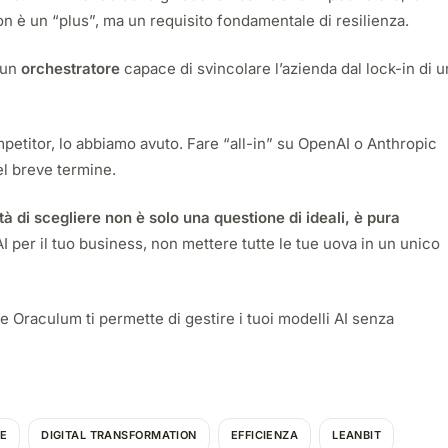
 non è un “plus”, ma un requisito fondamentale di resilienza.
 un
orchestratore
capace di svincolare l’azienda dal lock-in di u
etitor, lo abbiamo avuto. Fare “all-in” su OpenAI o Anthropic
l breve termine.
rtà di scegliere non è solo una questione di ideali, è pura
I per il tuo business, non mettere tutte le tue uova in un unico
ome Oraculum ti permette di gestire i tuoi modelli AI senza
E
DIGITAL TRANSFORMATION
EFFICIENZA
LEANBIT