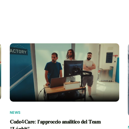
NEWS
𝐂𝐨𝐝𝐞4𝐂𝐚𝐫𝐞: 𝐥’𝐚𝐩𝐩𝐫𝐨𝐜𝐜𝐢𝐨 𝐚𝐧𝐚𝐥𝐢𝐭𝐢𝐜𝐨 𝐝𝐞𝐥 𝐓𝐞𝐚𝐦
“𝐋é𝐧𝐛𝐢𝐭”