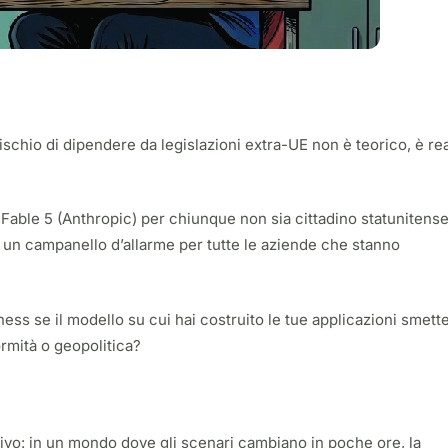
rischio di dipendere da legislazioni extra-UE non è teorico, è re
 Fable 5 (Anthropic) per chiunque non sia cittadino statunitens
 è un campanello d’allarme per tutte le aziende che stanno
ess se il modello su cui hai costruito le tue applicazioni smett
ormità o geopolitica?
vo: in un mondo dove gli scenari cambiano in poche ore, la