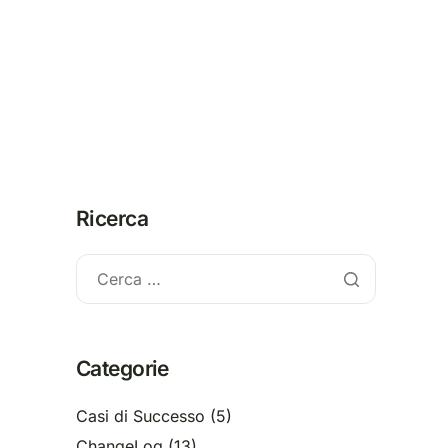
om
italiano
Contattaci
Ricerca
Categorie
Casi di Successo
(5)
ChangeLog
(13)