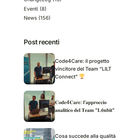
Eventi
(8)
News
(156)
Post recenti
Code4Care: il progetto
vincitore del Team “LILT
Connect”
𝐂𝐨𝐝𝐞4𝐂𝐚𝐫𝐞: 𝐥’𝐚𝐩𝐩𝐫𝐨𝐜𝐜𝐢𝐨
𝐚𝐧𝐚𝐥𝐢𝐭𝐢𝐜𝐨 𝐝𝐞𝐥 𝐓𝐞𝐚𝐦 “𝐋é𝐧𝐛𝐢𝐭”
Cosa succede alla qualità