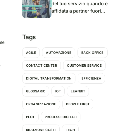
del tuo servizio quando è
affidata a partner fuori
dalle mura della tua
azienda?
Tags
ale
AGILE
AUTOMAZIONE
BACK OFFICE
e,
CONTACT CENTER
CUSTOMER SERVICE
DIGITAL TRANSFORMATION
EFFICIENZA
GLOSSARIO
IOT
LEANBIT
e
ORGANIZZAZIONE
PEOPLE FIRST
PLOT
PROCESSI DIGITALI
RIDUZIONE COSTI
TECH