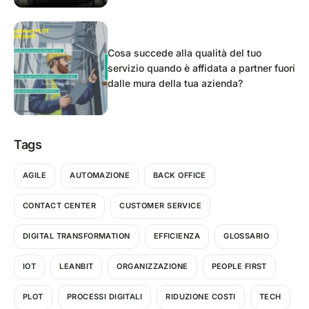
Cosa succede alla qualità del tuo
servizio quando è affidata a partner fuori
dalle mura della tua azienda?
Tags
AGILE
AUTOMAZIONE
BACK OFFICE
CONTACT CENTER
CUSTOMER SERVICE
DIGITAL TRANSFORMATION
EFFICIENZA
GLOSSARIO
IOT
LEANBIT
ORGANIZZAZIONE
PEOPLE FIRST
PLOT
PROCESSI DIGITALI
RIDUZIONE COSTI
TECH