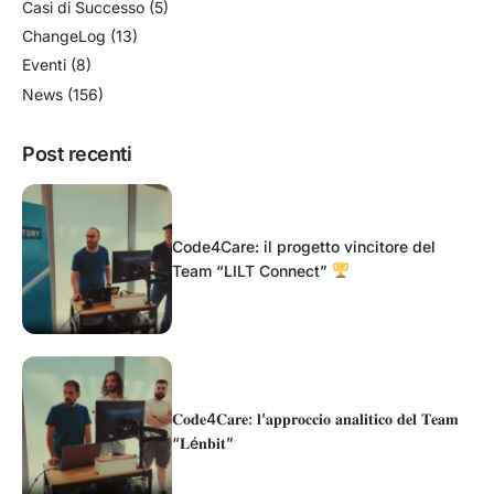
Casi di Successo
(5)
ChangeLog
(13)
Eventi
(8)
News
(156)
Post recenti
Code4Care: il progetto vincitore del
Team “LILT Connect”
𝐂𝐨𝐝𝐞4𝐂𝐚𝐫𝐞: 𝐥’𝐚𝐩𝐩𝐫𝐨𝐜𝐜𝐢𝐨 𝐚𝐧𝐚𝐥𝐢𝐭𝐢𝐜𝐨 𝐝𝐞𝐥 𝐓𝐞𝐚𝐦
“𝐋é𝐧𝐛𝐢𝐭”