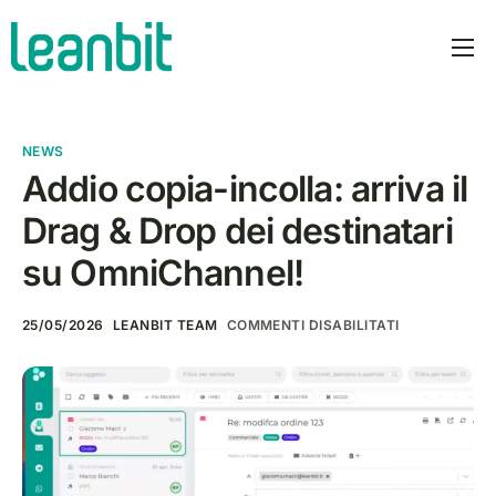
prodotti
PLOT AI
NEWS
prezzi
Addio copia-incolla: arriva il
Drag & Drop dei destinatari
azienda
su OmniChannel!
manifesto
blog
25/05/2026
LEANBIT TEAM
COMMENTI DISABILITATI
italiano
Contatti