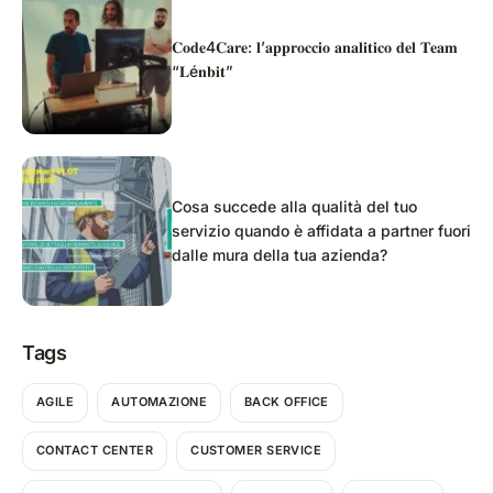
𝐂𝐨𝐝𝐞4𝐂𝐚𝐫𝐞: 𝐥’𝐚𝐩𝐩𝐫𝐨𝐜𝐜𝐢𝐨 𝐚𝐧𝐚𝐥𝐢𝐭𝐢𝐜𝐨 𝐝𝐞𝐥 𝐓𝐞𝐚𝐦
“𝐋é𝐧𝐛𝐢𝐭”
Cosa succede alla qualità del tuo
servizio quando è affidata a partner fuori
dalle mura della tua azienda?
Tags
AGILE
AUTOMAZIONE
BACK OFFICE
CONTACT CENTER
CUSTOMER SERVICE