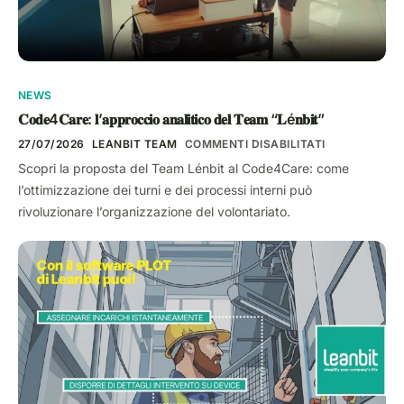
NEWS
𝐂𝐨𝐝𝐞4𝐂𝐚𝐫𝐞: 𝐥’𝐚𝐩𝐩𝐫𝐨𝐜𝐜𝐢𝐨 𝐚𝐧𝐚𝐥𝐢𝐭𝐢𝐜𝐨 𝐝𝐞𝐥 𝐓𝐞𝐚𝐦 “𝐋é𝐧𝐛𝐢𝐭”
27/07/2026
LEANBIT TEAM
COMMENTI DISABILITATI
Scopri la proposta del Team Lénbit al Code4Care: come
l’ottimizzazione dei turni e dei processi interni può
rivoluzionare l’organizzazione del volontariato.