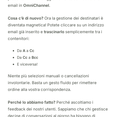
email in
OmniChannel
.
Cosa c’è di nuovo?
Ora la gestione dei destinatari è
diventata magnetica! Potete cliccare su un indirizzo
email già inserito e
trascinarlo
semplicemente tra i
contenitori:
Da
A
a
Cc
Da
Cc
a
Bcc
E viceversa!
Niente più selezioni manuali o cancellazioni
involontarie. Basta un gesto fluido per rimettere
ordine alla vostra corrispondenza.
Perché lo abbiamo fatto?
Perché ascoltiamo i
feedback dei nostri utenti. Sappiamo che chi gestisce
decine di conversazioni al giorno ha bisogno di