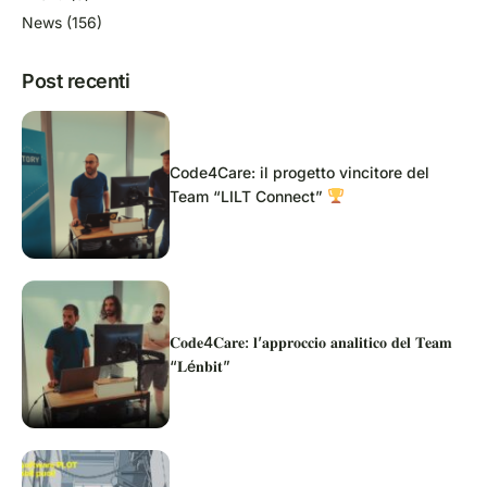
News
(156)
Post recenti
Code4Care: il progetto vincitore del
Team “LILT Connect”
𝐂𝐨𝐝𝐞4𝐂𝐚𝐫𝐞: 𝐥’𝐚𝐩𝐩𝐫𝐨𝐜𝐜𝐢𝐨 𝐚𝐧𝐚𝐥𝐢𝐭𝐢𝐜𝐨 𝐝𝐞𝐥 𝐓𝐞𝐚𝐦
“𝐋é𝐧𝐛𝐢𝐭”