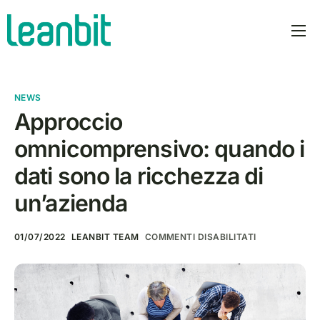
prodotti
PLOT AI
NEWS
prezzi
Approccio
omnicomprensivo: quando i
azienda
dati sono la ricchezza di
manifesto
un’azienda
newsroom
italiano
01/07/2022
LEANBIT TEAM
COMMENTI DISABILITATI