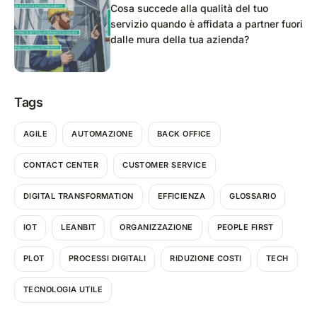
Cosa succede alla qualità del tuo
servizio quando è affidata a partner fuori
dalle mura della tua azienda?
Tags
AGILE
AUTOMAZIONE
BACK OFFICE
CONTACT CENTER
CUSTOMER SERVICE
DIGITAL TRANSFORMATION
EFFICIENZA
GLOSSARIO
IOT
LEANBIT
ORGANIZZAZIONE
PEOPLE FIRST
PLOT
PROCESSI DIGITALI
RIDUZIONE COSTI
TECH
TECNOLOGIA UTILE