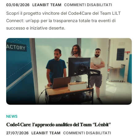
03/08/2026
LEANBIT TEAM
COMMENTI DISABILITATI
Scopri il progetto vincitore del Code4Care del Team LILT
Connect: un’app per la trasparenza totale tra eventi di
successo e iniziative deserte.
NEWS
𝐂𝐨𝐝𝐞4𝐂𝐚𝐫𝐞: 𝐥’𝐚𝐩𝐩𝐫𝐨𝐜𝐜𝐢𝐨 𝐚𝐧𝐚𝐥𝐢𝐭𝐢𝐜𝐨 𝐝𝐞𝐥 𝐓𝐞𝐚𝐦 “𝐋é𝐧𝐛𝐢𝐭”
27/07/2026
LEANBIT TEAM
COMMENTI DISABILITATI