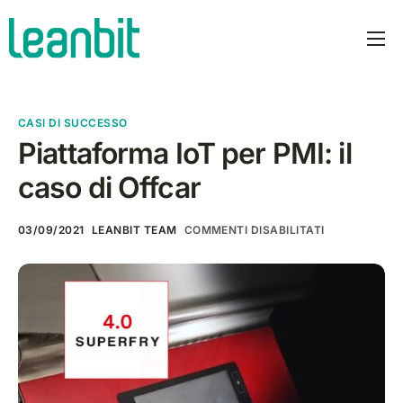
prodotti
PLOT AI
CASI DI SUCCESSO
prezzi
Piattaforma IoT per PMI: il
caso di Offcar
azienda
manifesto
03/09/2021
LEANBIT TEAM
COMMENTI DISABILITATI
blog
italiano
Contatti