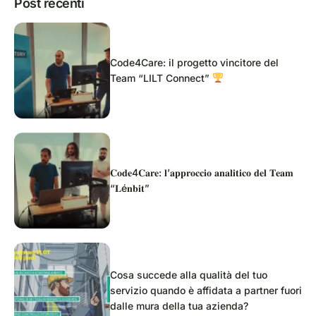
Post recenti
Code4Care: il progetto vincitore del
Team “LILT Connect”
𝐂𝐨𝐝𝐞4𝐂𝐚𝐫𝐞: 𝐥’𝐚𝐩𝐩𝐫𝐨𝐜𝐜𝐢𝐨 𝐚𝐧𝐚𝐥𝐢𝐭𝐢𝐜𝐨 𝐝𝐞𝐥 𝐓𝐞𝐚𝐦
“𝐋é𝐧𝐛𝐢𝐭”
Cosa succede alla qualità del tuo
servizio quando è affidata a partner fuori
dalle mura della tua azienda?