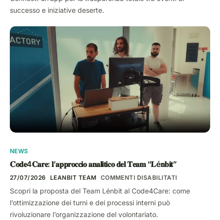
successo e iniziative deserte.
NEWS
𝐂𝐨𝐝𝐞4𝐂𝐚𝐫𝐞: 𝐥’𝐚𝐩𝐩𝐫𝐨𝐜𝐜𝐢𝐨 𝐚𝐧𝐚𝐥𝐢𝐭𝐢𝐜𝐨 𝐝𝐞𝐥 𝐓𝐞𝐚𝐦 “𝐋é𝐧𝐛𝐢𝐭”
27/07/2026
LEANBIT TEAM
COMMENTI DISABILITATI
Scopri la proposta del Team Lénbit al Code4Care: come
l’ottimizzazione dei turni e dei processi interni può
rivoluzionare l’organizzazione del volontariato.